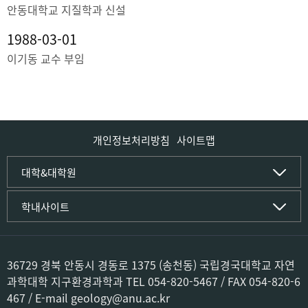
안동대학교 지질학과 신설
1988-03-01
이기동 교수 부임
개인정보처리방침
사이트맵
인문사회·IT대학
대학&대학원
인문·문화학부
국립경국대학교
학내사이트
국어국문학전공
(재)국립경국대학교발전기금
중국어문·문화학전공
글로컬인재양성관(고시원)
한자문화콘텐츠학전공
공동실험실습관
문화유산학전공
공용S/W관리시스템
36729 경북 안동시 경동로 1375 (송천동) 국립경국대학교 자연
미디어문화커뮤니케이션학전공
공자학원
과학대학 지구환경과학과 TEL 054-820-5467 / FAX 054-820-6
사학전공
공학교육인증시스템
467 / E-mail geology@anu.ac.kr
과학영재교육원
컴퓨터·소프트웨어공학부