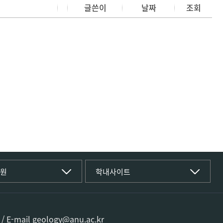
글쓴이
날짜
조회
T대학
국립경국대학교
학원
학내사이트
(재)국립경국대학교발전기금
학부
글로컬인재양성관(고시원)
공동실험실습관
전공
공용S/W관리시스템
문화학전공
mail geology@anu.ac.kr
공자학원
텐츠학전공