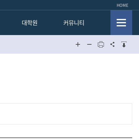
HOME
대학원
커뮤니티
공지사항
공지사항
공지사항
교과과정
자유게시판
자유게시판
전공소개
사진첩
사진첩
입학안내
학과소식
학과소식