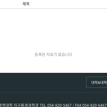
제목
등록된 자료가 없습니다
인문사회·I
대학&대
인문·문화
국어국문학
중국어문·
구환경과학과 TEL 054-820-5467 / FAX 054-820-6467 / E-
한자문화콘