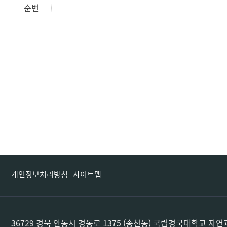
순번
개인정보처리방침
사이트맵
36729 경북 안동시 경동로 1375 (송천동) 국립경국대학교 자연과학대학 지