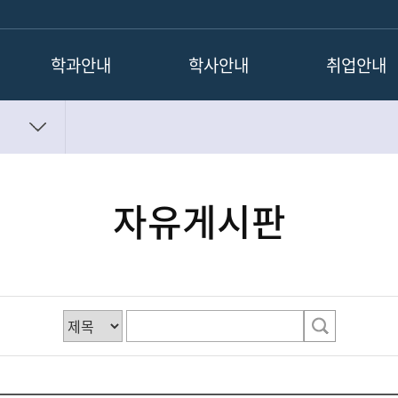
학과안내
학사안내
취업안내
학과소개
교과목 로드맵
채용공고
졸업 후 진로
교과과정
취업정보
학과연혁
졸업이수학점
자유게시판
교수소개
연구실소개
찾아오시는길